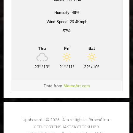
Humidity: 49%
Wind Speed: 23.4Kmph
57%
Thu
Fri
Sat
23°
/
13°
21°
/
11°
22°
/
10°
Data from
MeteoArt.com
Upphovsrätt © 2026 · Alla rättigheter förbehållna ·
GEFLEORTENS JAKTSKYTTEKLUBB