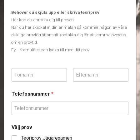
Behöver du skjuta upp eller skriva teoriprov
Här kan du anmäla dig till proven.
När du har skickat in din anmälan så kommer någon av våra
duktiga provförrättare att kontakta dig för att komma överens
om en provtid.
Fyll i formuläret och lycka till med ditt prov
N
a
m
Först
Sist
n
Telefonnummer
*
*
Välj prov
Teoriprov Jägarexamen