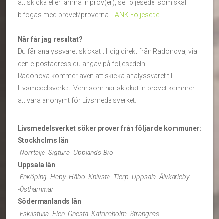
att skicka eller lämna in prov(er), se följesedel som skall
bifogas med provet/proverna.
LÄNK Följesedel
När får jag resultat?
Du får analyssvaret skickat till dig direkt från Radonova, via
den e-postadress du angav på följesedeln.
Radonova kommer även att skicka analyssvaret till
Livsmedelsverket. Vem som har skickat in provet kommer
att vara anonymt för Livsmedelsverket.
Livsmedelsverket söker prover från följande kommuner:
Stockholms län
-Norrtälje -Sigtuna -Upplands-Bro
Uppsala Iän
-Enköping -Heby -Håbo -Knivsta -Tierp -Uppsala -Älvkarleby
-Östhammar
Södermanlands län
-Eskilstuna -Flen -Gnesta -Katrineholm -Strängnäs