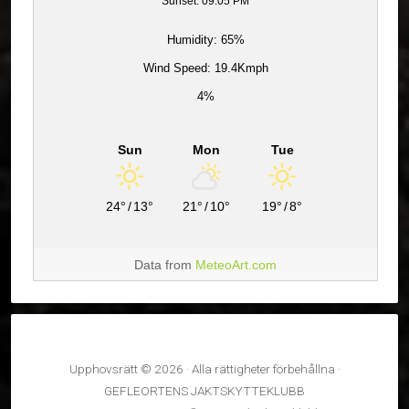
Sunset: 09:05 PM
Humidity: 65%
Wind Speed: 19.4Kmph
4%
Sun
Mon
Tue
24°
/
13°
21°
/
10°
19°
/
8°
Data from
MeteoArt.com
Upphovsrätt © 2026 · Alla rättigheter förbehållna ·
GEFLEORTENS JAKTSKYTTEKLUBB