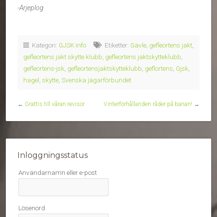
-Arjeplog
Kategori:
GJSK info
Etiketter:
Gävle
,
gefleortens jakt
,
gefleortens jakt skytte klubb
,
gefleortens jaktskytteklubb
,
gefleortens-jsk
,
gefleortensjaktskytteklubb
,
geflortens
,
Gjsk
,
hagel
,
skytte
,
Svenska jägarförbundet
←
Grattis till våran revisor
Vinterförhållanden råder på banan!
→
Inloggningsstatus
Användarnamn eller e-post
Lösenord