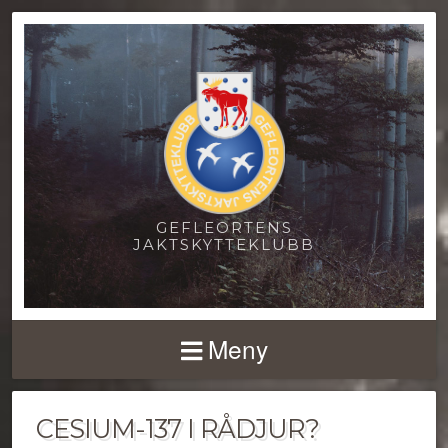
GEFLEORTENS
JAKTSKYTTEKLUBB
Meny
CESIUM-137 I RÅDJUR?