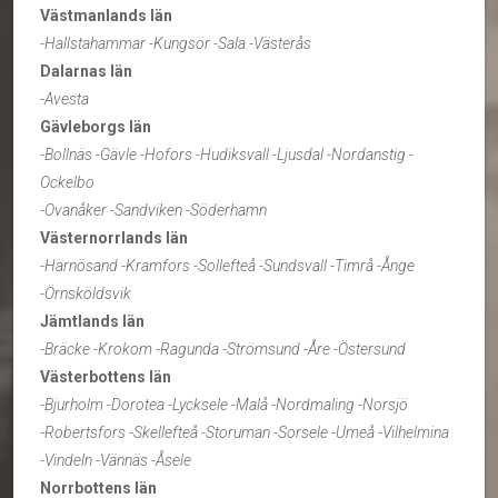
Västmanlands län
-Hallstahammar -Kungsör -Sala -Västerås
Dalarnas län
-Avesta
Gävleborgs län
-Bollnäs -Gävle -Hofors -Hudiksvall -Ljusdal -Nordanstig -
Ockelbo
-Ovanåker -Sandviken -Söderhamn
Västernorrlands län
-Härnösand -Kramfors -Sollefteå -Sundsvall -Timrå -Ånge
-Örnsköldsvik
Jämtlands län
-Bräcke -Krokom -Ragunda -Strömsund -Åre -Östersund
Västerbottens län
-Bjurholm -Dorotea -Lycksele -Malå -Nordmaling -Norsjö
-Robertsfors -Skellefteå -Storuman -Sorsele -Umeå -Vilhelmina
-Vindeln -Vännäs -Åsele
Norrbottens län