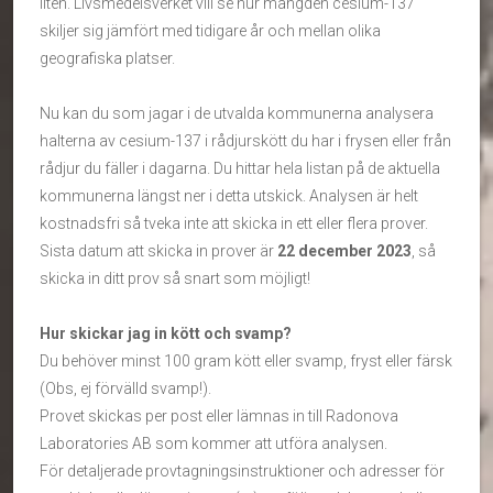
liten. Livsmedelsverket vill se hur mängden cesium-137
skiljer sig jämfört med tidigare år och mellan olika
geografiska platser.
Nu kan du som jagar i de utvalda kommunerna analysera
halterna av cesium-137 i rådjurskött du har i frysen eller från
rådjur du fäller i dagarna. Du hittar hela listan på de aktuella
kommunerna längst ner i detta utskick. Analysen är helt
kostnadsfri så tveka inte att skicka in ett eller flera prover.
Sista datum att skicka in prover är
22 december 2023
, så
skicka in ditt prov så snart som möjligt!
Hur skickar jag in kött och svamp?
Du behöver minst 100 gram kött eller svamp, fryst eller färsk
(Obs, ej förvälld svamp!).
Provet skickas per post eller lämnas in till Radonova
Laboratories AB som kommer att utföra analysen.
För detaljerade provtagningsinstruktioner och adresser för