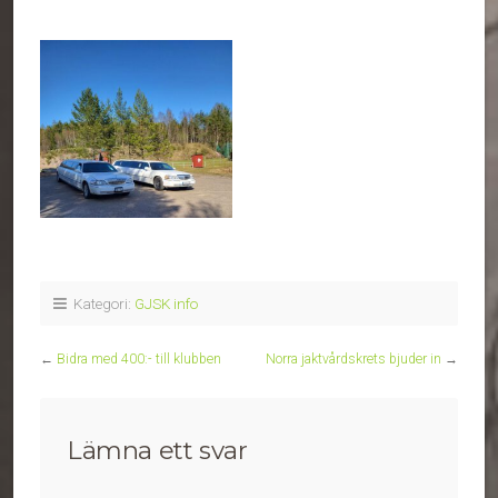
Kategori:
GJSK info
←
Bidra med 400:- till klubben
Norra jaktvårdskrets bjuder in
→
Lämna ett svar