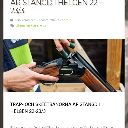
ÄR STÄNGD I HELGEN 22 –
23/3
Publicerad den 21 mars, 2025 av
admin
Lämna en kommentar
TRAP- OCH SKEETBANORNA ÄR STÄNGD I
HELGEN 22-23/3
På grund av färdigställande av trapbanan är det skjutförbud