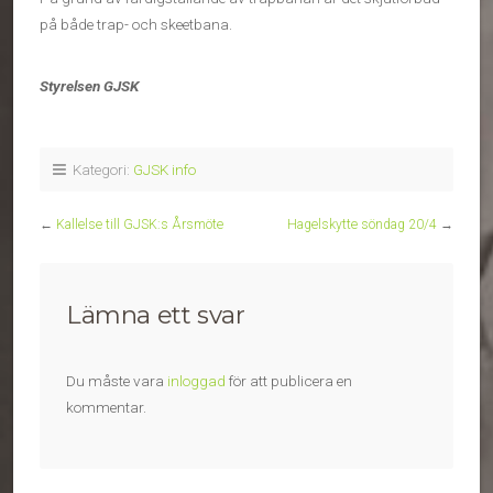
på både trap- och skeetbana.
Styrelsen GJSK
Kategori:
GJSK info
←
Kallelse till GJSK:s Årsmöte
Hagelskytte söndag 20/4
→
Lämna ett svar
Du måste vara
inloggad
för att publicera en
kommentar.