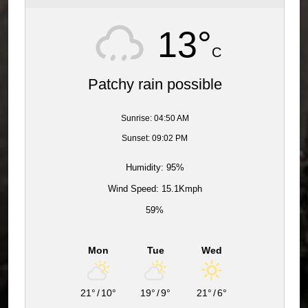
13°
C
Patchy rain possible
Sunrise: 04:50 AM
Sunset: 09:02 PM
Humidity: 95%
Wind Speed: 15.1Kmph
59%
Mon
Tue
Wed
21°
/
10°
19°
/
9°
21°
/
6°