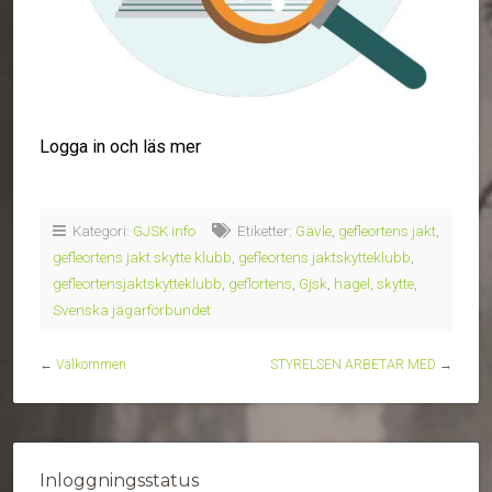
Logga in och läs mer
Kategori:
GJSK info
Etiketter:
Gävle
,
gefleortens jakt
,
gefleortens jakt skytte klubb
,
gefleortens jaktskytteklubb
,
gefleortensjaktskytteklubb
,
geflortens
,
Gjsk
,
hagel
,
skytte
,
Svenska jägarförbundet
←
Välkommen
STYRELSEN ARBETAR MED
→
Inloggningsstatus