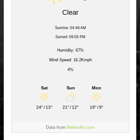
Clear
Sunrise: 04:48 AM
Sunset: 09:05 PM
Humidity: 67%
Wind Speed: 16.2Kmph
4%
Sat
Sun
Mon
24°
/
13°
21°
/
12°
19°
/
9°
Data from
MeteoArt.com