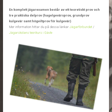
En komplett jägarexamen består av ett teoretiskt prov och
tre praktiska delprov (hagelgevärsprov, grundprov
kulgevär samt högviltprov för kulgevär)
.
Mer information hittar du på dessa länkar
Jägarförbundet
/
Jägarskolans teorikurs i Gävle