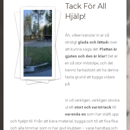
Tack För All
Hjälp!
Åh, vilken känsla! Vi är så
otroligt
glada och lättad
e över
att kunna säga det:
Plattan är
gjuten och den är klar!
Det är
en så stor milstolpe, och det
känns fantastiskt att ha denna
fasta grund att bygga vidare
på.
Vi vill verkligen, verkligen skicka
ut ett
stort och varmt tack
till
varenda en
som har ställt upp
och hjälpt till. Från att bära material, bygga och till att fixa fika
och alla timmar som ni har givit klubben – varje handtag och