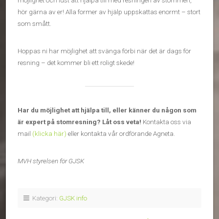
möjlighet och lust att hjälpa till med resningen av stommen,
hör gärna av er! Alla former av hjälp uppskattas enormt – stort
som smått.
Hoppas ni har möjlighet att svänga förbi när det är dags för
resning – det kommer bli ett roligt skede!
Har du möjlighet att hjälpa till, eller känner du någon som
är expert på stomresning? Låt oss veta!
Kontakta oss via
mail
(klicka här)
eller kontakta vår ordförande Agneta.
MVH styrelsen för GJSK
Kategori:
GJSK info