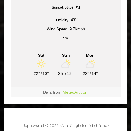
Sunset: 09:08 PM
Humidity: 43%
Wind Speed: 9.7Kmph
5%
Sat
Sun
Mon
22°
/
10°
25°
/
13°
22°
/
14°
Data from
MeteoArt.com
Upphovsrätt © 2026 · Alla rättigheter förbehållna ·