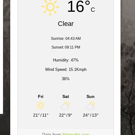
16°
C
Clear
Sunrise: 04:43 AM
Sunset: 09:11 PM
Humidity: 47%
Wind Speed: 15.1Kmph
36%
Fri
Sat
Sun
21°
/
11°
22°
/
9°
24°
/
13°
Data from
MeteoArt.com