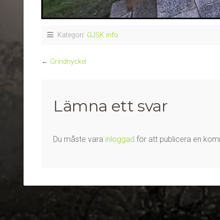
Kategori:
GJSK info
←
Grindnyckel
Lämna ett svar
Du måste vara
inloggad
för att publicera en ko