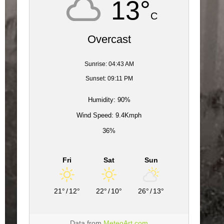
13°
C
Overcast
Sunrise: 04:43 AM
Sunset: 09:11 PM
Humidity: 90%
Wind Speed: 9.4Kmph
36%
Fri
Sat
Sun
21°
/
12°
22°
/
10°
26°
/
13°
Data from
MeteoArt.com