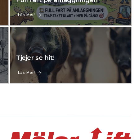
Full fart på anläggningen
Läs Mer!
Tjejer se hit!
Läs Mer!