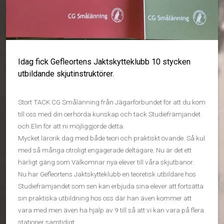
Idag fick Gefleortens Jaktskytteklubb 10 stycken
utbildande skjutinstruktörer.
Stort TACK CG Smålänning från Jägarförbundet för att du kom
till oss med din oerhörda kunskap och tack Studiefrämjandet
och Elin för att ni möjliggjorde detta.
Mycket lärorik dag med både teori och praktiskt övande. Så kul
med så många otroligt engagerade deltagare. Nu är det ett
härligt gäng som Välkomnar nya elever till våra skjutbanor.
Nu har Gefleortens Jaktskytteklubb en teoretisk utbildare hos
Studiefrämjandet som sen kan erbjuda sina elever att fortsätta
sin praktiska utbildning hos oss där han även kommer att
vara med men även ha hjälp av 9 till så att vi kan vara på flera
stationer samtidigt.